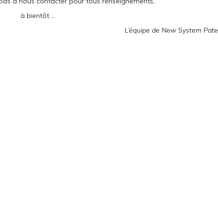
 pas à nous contacter pour tous renseignements,
à bientôt …
L’équipe de New System Pat