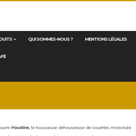
DUITS
QUI SOMMES-NOUS ?
MENTIONS LÉGALES
AFÉ
ouvrir
Houstine,
la housseuse déhousseuse de couettes motorisée